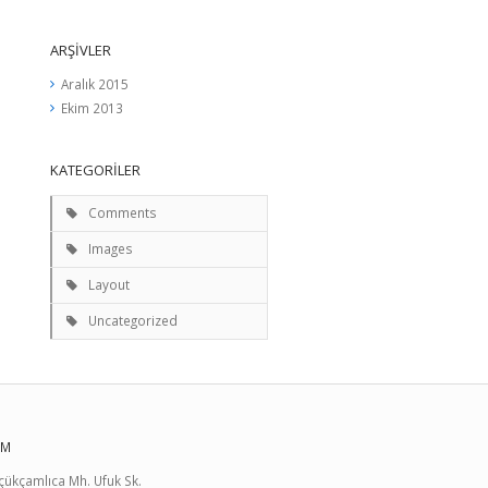
ARŞIVLER
Aralık 2015
Ekim 2013
KATEGORILER
Comments
Images
Layout
Uncategorized
İM
çükçamlıca Mh. Ufuk Sk.