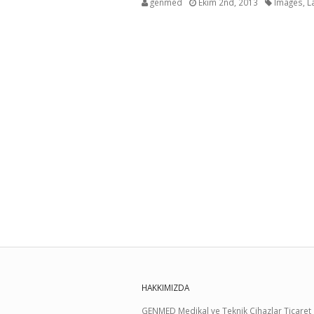
genmed
Ekim 2nd, 2013
Images
,
L
HAKKIMIZDA
GENMED Medikal ve Teknik Cihazlar Ticaret