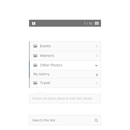
1 / 16
Events
Interiors
Other Photos
My Gallery
Travel
Choose an album above to view their photos