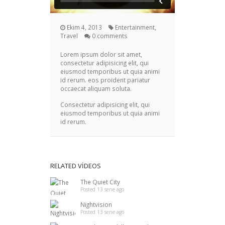
Ekim 4, 2013
Entertainment,
Travel
0 comments
Lorem ipsum dolor sit amet,
consectetur adipisicing elit, qui
eiusmod temporibus ut quia animi
id rerum. eos proident pariatur
occaecat aliquam soluta.
Consectetur adipisicing elit, qui
eiusmod temporibus ut quia animi
id rerum.
RELATED VIDEOS
The Quiet City
Posted 13 sene ago
Nightvision
Posted 13 sene ago