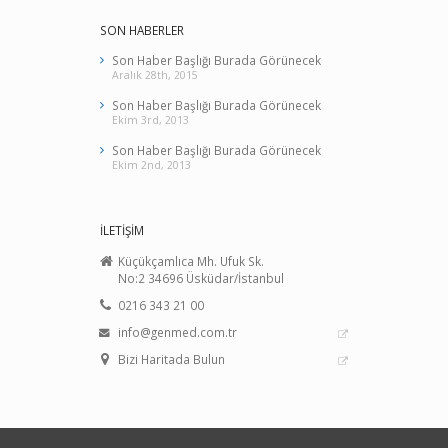
SON HABERLER
Son Haber Başlığı Burada Görünecek
Aralık 28th, 2015
Son Haber Başlığı Burada Görünecek
Ekim 3rd, 2013
Son Haber Başlığı Burada Görünecek
Ekim 2nd, 2013
İLETİŞİM
Küçükçamlıca Mh. Ufuk Sk.
No:2 34696 Üsküdar/İstanbul
0216 343 21 00
info@genmed.com.tr
Bizi Haritada Bulun