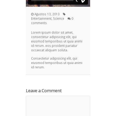
Ağustos 13, 2013
Entertainment, Science
0
comments
Lorem ipsum dolor sit amet,
consectetur adipisicing elit, qui
eiusmod temporibus ut quia animi
id rerum. eos proident pariatur
occaecat aliquam soluta.
Consectetur adipisicing elit, qui
eiusmod temporibus ut quia animi
id rerum.
Leave a Comment